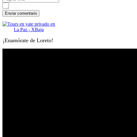
¡Enamórate de Loreto!