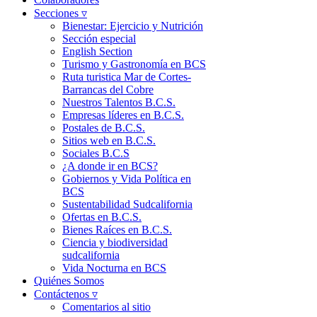
Secciones ▿
Bienestar: Ejercicio y Nutrición
Sección especial
English Section
Turismo y Gastronomía en BCS
Ruta turistica Mar de Cortes-
Barrancas del Cobre
Nuestros Talentos B.C.S.
Empresas líderes en B.C.S.
Postales de B.C.S.
Sitios web en B.C.S.
Sociales B.C.S
¿A donde ir en BCS?
Gobiernos y Vida Política en
BCS
Sustentabilidad Sudcalifornia
Ofertas en B.C.S.
Bienes Raíces en B.C.S.
Ciencia y biodiversidad
sudcalifornia
Vida Nocturna en BCS
Quiénes Somos
Contáctenos ▿
Comentarios al sitio