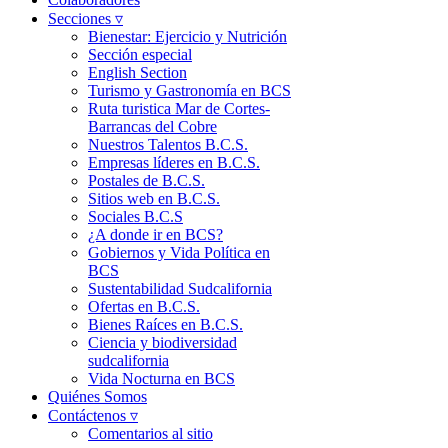
Secciones ▿
Bienestar: Ejercicio y Nutrición
Sección especial
English Section
Turismo y Gastronomía en BCS
Ruta turistica Mar de Cortes-
Barrancas del Cobre
Nuestros Talentos B.C.S.
Empresas líderes en B.C.S.
Postales de B.C.S.
Sitios web en B.C.S.
Sociales B.C.S
¿A donde ir en BCS?
Gobiernos y Vida Política en
BCS
Sustentabilidad Sudcalifornia
Ofertas en B.C.S.
Bienes Raíces en B.C.S.
Ciencia y biodiversidad
sudcalifornia
Vida Nocturna en BCS
Quiénes Somos
Contáctenos ▿
Comentarios al sitio