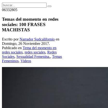
06332805
Temas del momento en redes
sociales: 100 FRASES
MACHISTAS
Escrito por
Narrador Sudcalifornio
en
Domingo, 26 Noviembre 2017.
Publicado en
Tema del momento en
redes sociales
,
redes sociales
,
Redes
Sociales
,
Sexualidad Femenina.
,
Temas
Femeninos
,
Videos