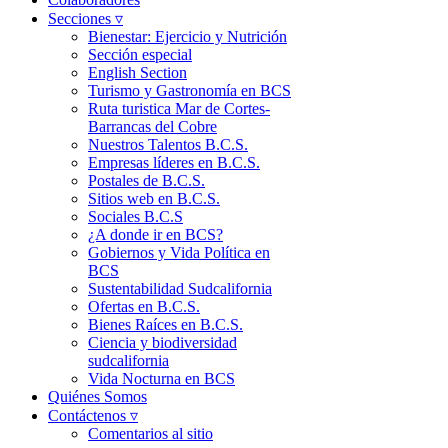
Secciones ▿
Bienestar: Ejercicio y Nutrición
Sección especial
English Section
Turismo y Gastronomía en BCS
Ruta turistica Mar de Cortes-
Barrancas del Cobre
Nuestros Talentos B.C.S.
Empresas líderes en B.C.S.
Postales de B.C.S.
Sitios web en B.C.S.
Sociales B.C.S
¿A donde ir en BCS?
Gobiernos y Vida Política en
BCS
Sustentabilidad Sudcalifornia
Ofertas en B.C.S.
Bienes Raíces en B.C.S.
Ciencia y biodiversidad
sudcalifornia
Vida Nocturna en BCS
Quiénes Somos
Contáctenos ▿
Comentarios al sitio