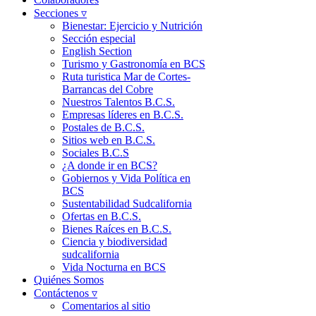
Secciones ▿
Bienestar: Ejercicio y Nutrición
Sección especial
English Section
Turismo y Gastronomía en BCS
Ruta turistica Mar de Cortes-
Barrancas del Cobre
Nuestros Talentos B.C.S.
Empresas líderes en B.C.S.
Postales de B.C.S.
Sitios web en B.C.S.
Sociales B.C.S
¿A donde ir en BCS?
Gobiernos y Vida Política en
BCS
Sustentabilidad Sudcalifornia
Ofertas en B.C.S.
Bienes Raíces en B.C.S.
Ciencia y biodiversidad
sudcalifornia
Vida Nocturna en BCS
Quiénes Somos
Contáctenos ▿
Comentarios al sitio