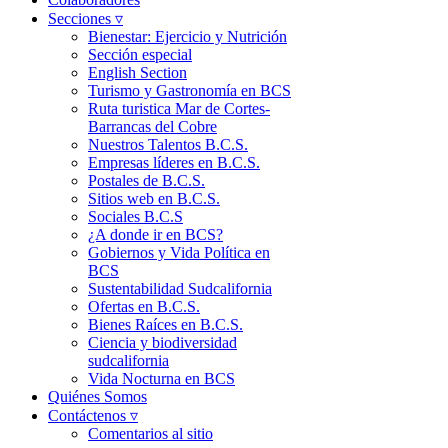
Secciones ▿
Bienestar: Ejercicio y Nutrición
Sección especial
English Section
Turismo y Gastronomía en BCS
Ruta turistica Mar de Cortes-
Barrancas del Cobre
Nuestros Talentos B.C.S.
Empresas líderes en B.C.S.
Postales de B.C.S.
Sitios web en B.C.S.
Sociales B.C.S
¿A donde ir en BCS?
Gobiernos y Vida Política en
BCS
Sustentabilidad Sudcalifornia
Ofertas en B.C.S.
Bienes Raíces en B.C.S.
Ciencia y biodiversidad
sudcalifornia
Vida Nocturna en BCS
Quiénes Somos
Contáctenos ▿
Comentarios al sitio