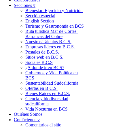
Secciones ▿
Bienestar: Ejercicio y Nutrición
Sección especial
English Section
Turismo y Gastronomía en BCS
Ruta turistica Mar de Cortes-
Barrancas del Cobre
Nuestros Talentos B.C.S.
Empresas líderes en B.C.S.
Postales de B.C.S.
Sitios web en B.C.S.
Sociales B.C.S
¿A donde ir en BCS?
Gobiernos y Vida Política en
BCS
Sustentabilidad Sudcalifornia
Ofertas en B.C.S.
Bienes Raíces en B.C.S.
Ciencia y biodiversidad
sudcalifornia
Vida Nocturna en BCS
Quiénes Somos
Contáctenos ▿
Comentarios al sitio