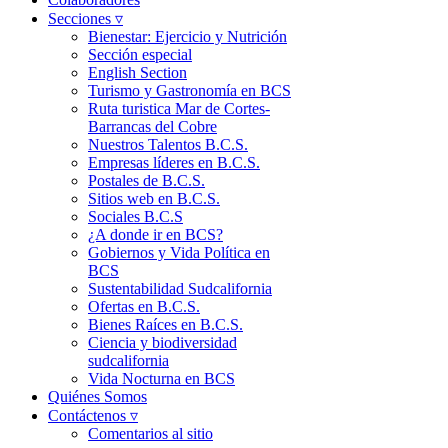
Secciones ▿
Bienestar: Ejercicio y Nutrición
Sección especial
English Section
Turismo y Gastronomía en BCS
Ruta turistica Mar de Cortes-
Barrancas del Cobre
Nuestros Talentos B.C.S.
Empresas líderes en B.C.S.
Postales de B.C.S.
Sitios web en B.C.S.
Sociales B.C.S
¿A donde ir en BCS?
Gobiernos y Vida Política en
BCS
Sustentabilidad Sudcalifornia
Ofertas en B.C.S.
Bienes Raíces en B.C.S.
Ciencia y biodiversidad
sudcalifornia
Vida Nocturna en BCS
Quiénes Somos
Contáctenos ▿
Comentarios al sitio