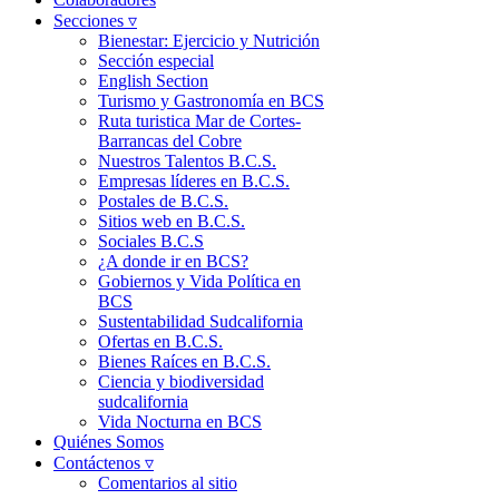
Secciones ▿
Bienestar: Ejercicio y Nutrición
Sección especial
English Section
Turismo y Gastronomía en BCS
Ruta turistica Mar de Cortes-
Barrancas del Cobre
Nuestros Talentos B.C.S.
Empresas líderes en B.C.S.
Postales de B.C.S.
Sitios web en B.C.S.
Sociales B.C.S
¿A donde ir en BCS?
Gobiernos y Vida Política en
BCS
Sustentabilidad Sudcalifornia
Ofertas en B.C.S.
Bienes Raíces en B.C.S.
Ciencia y biodiversidad
sudcalifornia
Vida Nocturna en BCS
Quiénes Somos
Contáctenos ▿
Comentarios al sitio