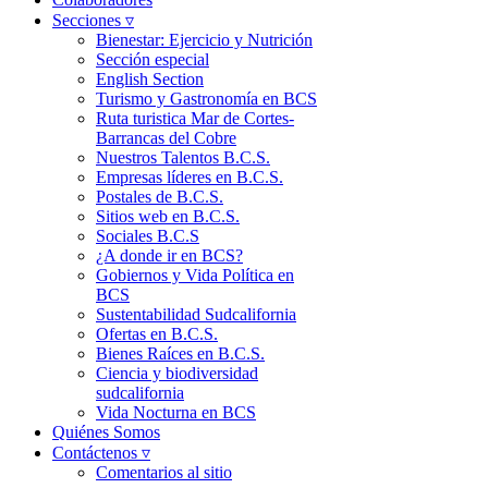
Secciones ▿
Bienestar: Ejercicio y Nutrición
Sección especial
English Section
Turismo y Gastronomía en BCS
Ruta turistica Mar de Cortes-
Barrancas del Cobre
Nuestros Talentos B.C.S.
Empresas líderes en B.C.S.
Postales de B.C.S.
Sitios web en B.C.S.
Sociales B.C.S
¿A donde ir en BCS?
Gobiernos y Vida Política en
BCS
Sustentabilidad Sudcalifornia
Ofertas en B.C.S.
Bienes Raíces en B.C.S.
Ciencia y biodiversidad
sudcalifornia
Vida Nocturna en BCS
Quiénes Somos
Contáctenos ▿
Comentarios al sitio