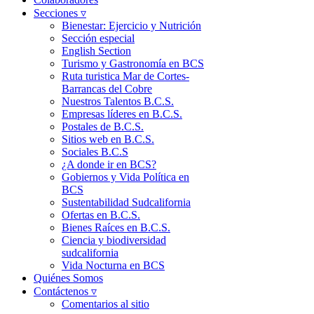
Secciones ▿
Bienestar: Ejercicio y Nutrición
Sección especial
English Section
Turismo y Gastronomía en BCS
Ruta turistica Mar de Cortes-
Barrancas del Cobre
Nuestros Talentos B.C.S.
Empresas líderes en B.C.S.
Postales de B.C.S.
Sitios web en B.C.S.
Sociales B.C.S
¿A donde ir en BCS?
Gobiernos y Vida Política en
BCS
Sustentabilidad Sudcalifornia
Ofertas en B.C.S.
Bienes Raíces en B.C.S.
Ciencia y biodiversidad
sudcalifornia
Vida Nocturna en BCS
Quiénes Somos
Contáctenos ▿
Comentarios al sitio