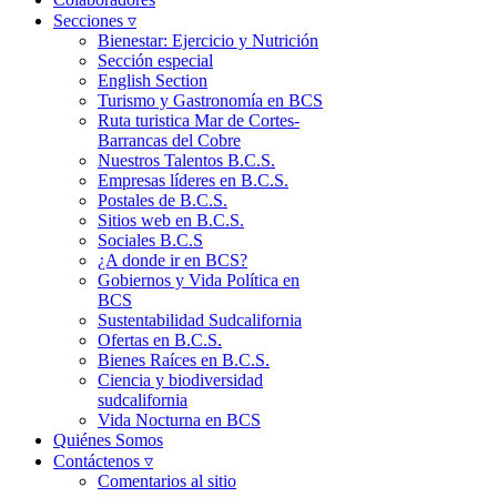
Secciones ▿
Bienestar: Ejercicio y Nutrición
Sección especial
English Section
Turismo y Gastronomía en BCS
Ruta turistica Mar de Cortes-
Barrancas del Cobre
Nuestros Talentos B.C.S.
Empresas líderes en B.C.S.
Postales de B.C.S.
Sitios web en B.C.S.
Sociales B.C.S
¿A donde ir en BCS?
Gobiernos y Vida Política en
BCS
Sustentabilidad Sudcalifornia
Ofertas en B.C.S.
Bienes Raíces en B.C.S.
Ciencia y biodiversidad
sudcalifornia
Vida Nocturna en BCS
Quiénes Somos
Contáctenos ▿
Comentarios al sitio