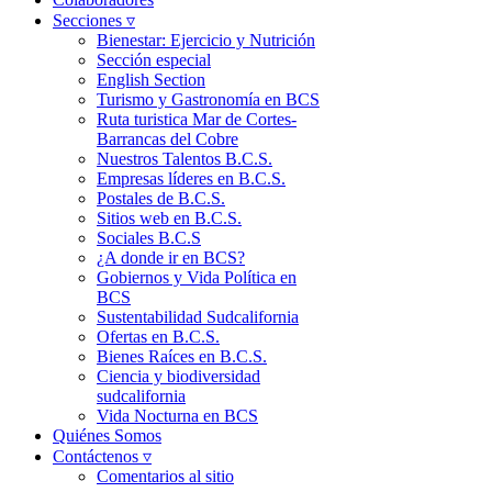
Secciones ▿
Bienestar: Ejercicio y Nutrición
Sección especial
English Section
Turismo y Gastronomía en BCS
Ruta turistica Mar de Cortes-
Barrancas del Cobre
Nuestros Talentos B.C.S.
Empresas líderes en B.C.S.
Postales de B.C.S.
Sitios web en B.C.S.
Sociales B.C.S
¿A donde ir en BCS?
Gobiernos y Vida Política en
BCS
Sustentabilidad Sudcalifornia
Ofertas en B.C.S.
Bienes Raíces en B.C.S.
Ciencia y biodiversidad
sudcalifornia
Vida Nocturna en BCS
Quiénes Somos
Contáctenos ▿
Comentarios al sitio