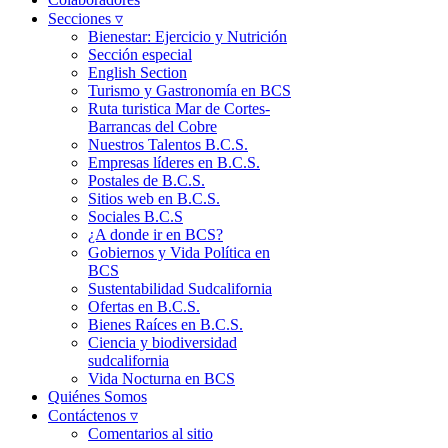
Secciones ▿
Bienestar: Ejercicio y Nutrición
Sección especial
English Section
Turismo y Gastronomía en BCS
Ruta turistica Mar de Cortes-
Barrancas del Cobre
Nuestros Talentos B.C.S.
Empresas líderes en B.C.S.
Postales de B.C.S.
Sitios web en B.C.S.
Sociales B.C.S
¿A donde ir en BCS?
Gobiernos y Vida Política en
BCS
Sustentabilidad Sudcalifornia
Ofertas en B.C.S.
Bienes Raíces en B.C.S.
Ciencia y biodiversidad
sudcalifornia
Vida Nocturna en BCS
Quiénes Somos
Contáctenos ▿
Comentarios al sitio