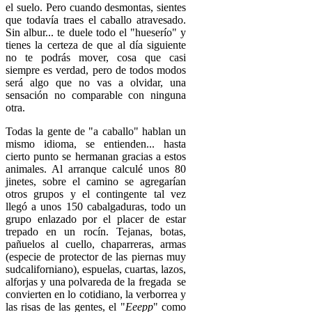
el suelo. Pero cuando desmontas, sientes
que todavía traes el caballo atravesado.
Sin albur... te duele todo el "hueserío" y
tienes la certeza de que al día siguiente
no te podrás mover, cosa que casi
siempre es verdad, pero de todos modos
será algo que no vas a olvidar, una
sensación no comparable con ninguna
otra.
Todas la gente de "a caballo" hablan un
mismo idioma, se entienden... hasta
cierto punto se hermanan gracias a estos
animales. Al arranque calculé unos 80
jinetes, sobre el camino se agregarían
otros grupos y el contingente tal vez
llegó a unos 150 cabalgaduras, todo un
grupo enlazado por el placer de estar
trepado en un rocín. Tejanas, botas,
pañuelos al cuello, chaparreras, armas
(especie de protector de las piernas muy
sudcaliforniano), espuelas, cuartas, lazos,
alforjas y una polvareda de la fregada se
convierten en lo cotidiano, la verborrea y
las risas de las gentes, el "
Eeepp
" como