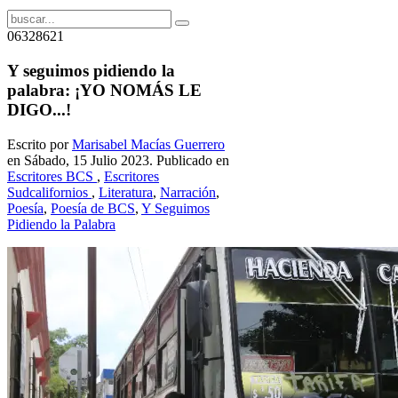
06328621
Y seguimos pidiendo la
palabra: ¡YO NOMÁS LE
DIGO...!
Escrito por
Marisabel Mací­as Guerrero
en Sábado, 15 Julio 2023. Publicado en
Escritores BCS
,
Escritores
Sudcalifornios
,
Literatura
,
Narración
,
Poesía
,
Poesía de BCS
,
Y Seguimos
Pidiendo la Palabra