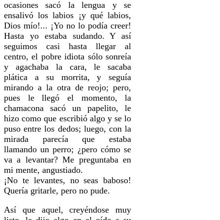
ocasiones sacó la lengua y se
ensalivó los labios ¡y qué labios,
Dios mío!... ¡Yo no lo podía creer!
Hasta yo estaba sudando. Y así
seguimos casi hasta llegar al
centro, el pobre idiota sólo sonreía
y agachaba la cara, le sacaba
plática a su morrita, y seguía
mirando a la otra de reojo; pero,
pues le llegó el momento, la
chamacona sacó un papelito, le
hizo como que escribió algo y se lo
puso entre los dedos; luego, con la
mirada parecía que estaba
llamando un perro; ¿pero cómo se
va a levantar? Me preguntaba en
mi mente, angustiado.
¡No te levantes, no seas baboso!
Quería gritarle, pero no pude.
Así que aquel, creyéndose muy
listo, le dijo algo en el oído a su