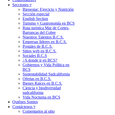
Secciones ▿
Bienestar: Ejercicio y Nutrición
Sección especial
English Section
Turismo y Gastronomía en BCS
Ruta turistica Mar de Cortes-
Barrancas del Cobre
Nuestros Talentos B.C.S.
Empresas líderes en B.C.S.
Postales de B.C.S.
Sitios web en B.C.S.
Sociales B.C.S
¿A donde ir en BCS?
Gobiernos y Vida Política en
BCS
Sustentabilidad Sudcalifornia
Ofertas en B.C.S.
Bienes Raíces en B.C.S.
Ciencia y biodiversidad
sudcalifornia
Vida Nocturna en BCS
Quiénes Somos
Contáctenos ▿
Comentarios al sitio