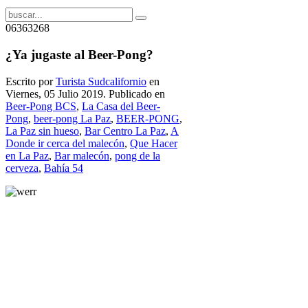
06363268
¿Ya jugaste al Beer-Pong?
Escrito por
Turista Sudcalifornio
en
Viernes, 05 Julio 2019. Publicado en
Beer-Pong BCS
,
La Casa del Beer-
Pong
,
beer-pong La Paz
,
BEER-PONG
,
La Paz sin hueso
,
Bar Centro La Paz
,
A
Donde ir cerca del malecón
,
Que Hacer
en La Paz
,
Bar malecón
,
pong de la
cerveza
,
Bahía 54