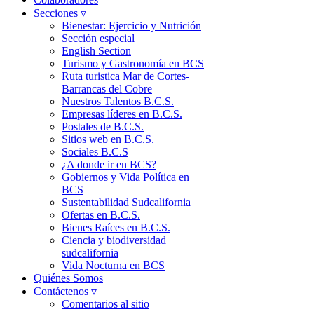
Secciones ▿
Bienestar: Ejercicio y Nutrición
Sección especial
English Section
Turismo y Gastronomía en BCS
Ruta turistica Mar de Cortes-
Barrancas del Cobre
Nuestros Talentos B.C.S.
Empresas líderes en B.C.S.
Postales de B.C.S.
Sitios web en B.C.S.
Sociales B.C.S
¿A donde ir en BCS?
Gobiernos y Vida Política en
BCS
Sustentabilidad Sudcalifornia
Ofertas en B.C.S.
Bienes Raíces en B.C.S.
Ciencia y biodiversidad
sudcalifornia
Vida Nocturna en BCS
Quiénes Somos
Contáctenos ▿
Comentarios al sitio