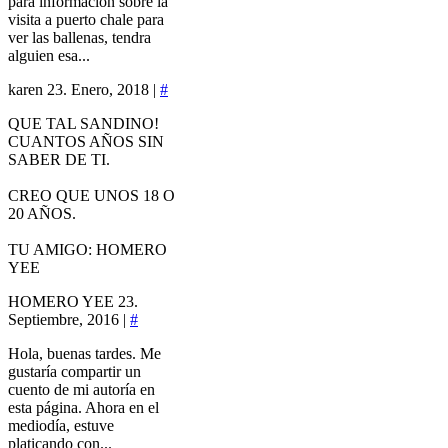
para informacion sobre la
visita a puerto chale para
ver las ballenas, tendra
alguien esa...
karen
23. Enero, 2018 |
#
QUE TAL SANDINO!
CUANTOS AÑOS SIN
SABER DE TI.
CREO QUE UNOS 18 O
20 AÑOS.
TU AMIGO: HOMERO
YEE
HOMERO YEE
23.
Septiembre, 2016 |
#
Hola, buenas tardes. Me
gustaría compartir un
cuento de mi autoría en
esta página. Ahora en el
mediodía, estuve
platicando con...