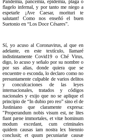
Pandemia, pancemia, epidemia, plaga o
flagelo infernal, y por tanto me niego a
espetarle ¡Ave Caesar, morituri te
salutant! Como nos enseñó el buen
Suetonio en “Los Doce Césares”.
Sí, yo acuso al Coronavirus, al que en
adelante, en este textículo, llamaré
indistintamente Covid19 o Ché Virus,
digo, lo acuso y señalo por su nombre o
por sus alias, donde quiera que se
encuentre o esconda, lo declaro como no
presuntamente culpable de varios delitos
y conculcaciones de las leyes
internacionales, tratados y códigos
nacionales y exijo que no se aplique el
principio de “In dubio pro reo” sino el de
Justiniano que claramente expresa:
"Properandum nobis visum est, ne lites
fiant pæne immortales, et vitæ hominum
modum excedant, cum criminales
quidem causas iam nostra lex biennio
conclusit; et quum pecuniariæ causæ