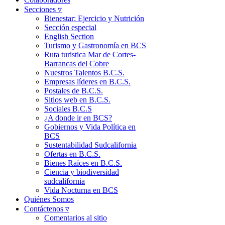
Secciones ▿
Bienestar: Ejercicio y Nutrición
Sección especial
English Section
Turismo y Gastronomía en BCS
Ruta turistica Mar de Cortes-
Barrancas del Cobre
Nuestros Talentos B.C.S.
Empresas líderes en B.C.S.
Postales de B.C.S.
Sitios web en B.C.S.
Sociales B.C.S
¿A donde ir en BCS?
Gobiernos y Vida Política en
BCS
Sustentabilidad Sudcalifornia
Ofertas en B.C.S.
Bienes Raíces en B.C.S.
Ciencia y biodiversidad
sudcalifornia
Vida Nocturna en BCS
Quiénes Somos
Contáctenos ▿
Comentarios al sitio