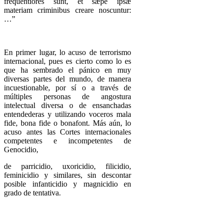
frequentiores sunt, et sæpe ipsæ
materiam criminibus creare noscuntur:
…”
En primer lugar, lo acuso de terrorismo
internacional, pues es cierto como lo es
que ha sembrado el pánico en muy
diversas partes del mundo, de manera
incuestionable, por sí o a través de
múltiples personas de angostura
intelectual diversa o de ensanchadas
entendederas y utilizando voceros mala
fide, bona fide o bonafont. Más aún, lo
acuso antes las Cortes internacionales
competentes e incompetentes de
Genocidio,
de parricidio, uxoricidio, filicidio,
feminicidio y similares, sin descontar
posible infanticidio y magnicidio en
grado de tentativa.