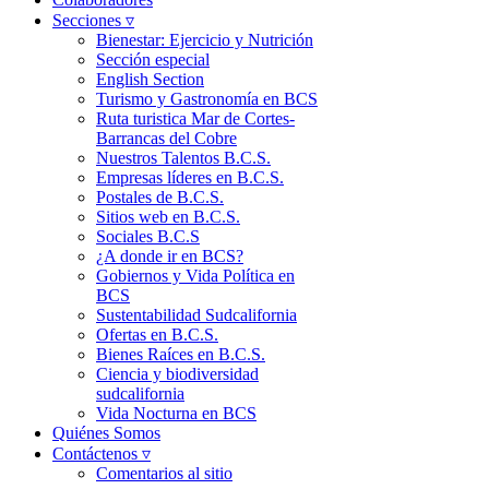
Secciones ▿
Bienestar: Ejercicio y Nutrición
Sección especial
English Section
Turismo y Gastronomía en BCS
Ruta turistica Mar de Cortes-
Barrancas del Cobre
Nuestros Talentos B.C.S.
Empresas líderes en B.C.S.
Postales de B.C.S.
Sitios web en B.C.S.
Sociales B.C.S
¿A donde ir en BCS?
Gobiernos y Vida Política en
BCS
Sustentabilidad Sudcalifornia
Ofertas en B.C.S.
Bienes Raíces en B.C.S.
Ciencia y biodiversidad
sudcalifornia
Vida Nocturna en BCS
Quiénes Somos
Contáctenos ▿
Comentarios al sitio