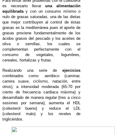
Para evitar tener problemas con el colesterol
es necesario llevar
una alimentación
equilibrada
y con un consumo mínimo o
nulo de grasas saturadas; una de las
dietas
que mejor contribuyen al control de éstas
grasas es la
mediterránea
pues el aporte de
grasas proviene fundamentalmente de los
ácidos grasos del pescado y los aceites de
oliva o semillas, los cuales se
complementan perfectamente con el
consumo de vegetales, legumbres,
cereales, hortalizas y frutas.
Realizando una serie de
ejercicios
combinados como: aeróbico (caminar,
carrera suave, ciclismo, natación, entre
otros), a intensidad moderada (65-70 por
ciento de frecuencia cardiaca máxima) y
desarrollado de manera regular (tres a cinco
sesiones por semana), aumenta el HDL
(colesterol bueno) y reduce el LDL
(colesterol malo) y los niveles de
triglicéridos
.