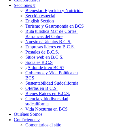
Secciones ▿
Bienestar: Ejercicio y Nutrición
Sección especial
English Section
Turismo y Gastronomía en BCS
Ruta turistica Mar de Cortes-
Barrancas del Cobre
Nuestros Talentos B.C.S.
Empresas líderes en B.C.S.
Postales de B.C.S.
Sitios web en B.C.S.
Sociales B.C.S
¿A donde ir en BCS?
Gobiernos y Vida Política en
BCS
Sustentabilidad Sudcalifornia
Ofertas en B.C.S.
Bienes Raíces en B.C.S.
Ciencia y biodiversidad
sudcalifornia
Vida Nocturna en BCS
Quiénes Somos
Contáctenos ▿
Comentarios al sitio