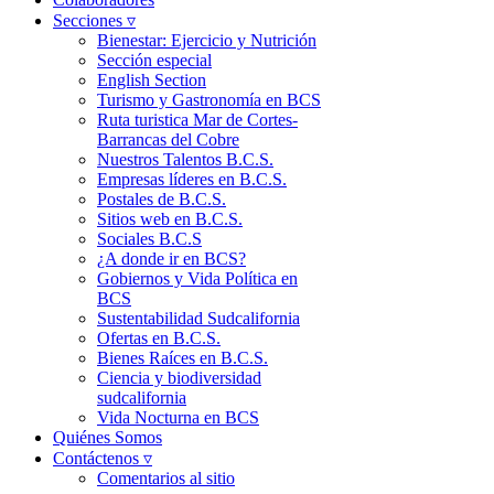
Secciones ▿
Bienestar: Ejercicio y Nutrición
Sección especial
English Section
Turismo y Gastronomía en BCS
Ruta turistica Mar de Cortes-
Barrancas del Cobre
Nuestros Talentos B.C.S.
Empresas líderes en B.C.S.
Postales de B.C.S.
Sitios web en B.C.S.
Sociales B.C.S
¿A donde ir en BCS?
Gobiernos y Vida Política en
BCS
Sustentabilidad Sudcalifornia
Ofertas en B.C.S.
Bienes Raíces en B.C.S.
Ciencia y biodiversidad
sudcalifornia
Vida Nocturna en BCS
Quiénes Somos
Contáctenos ▿
Comentarios al sitio