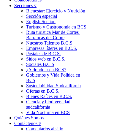
Secciones ▿
Bienestar: Ejercicio y Nutrición
Sección especial
English Section
Turismo y Gastronomía en BCS
Ruta turistica Mar de Cortes-
Barrancas del Cobre
Nuestros Talentos B.C.S.
Empresas líderes en B.C.S.
Postales de B.C.S.
Sitios web en B.C.S.
Sociales B.C.S
¿A donde ir en BCS?
Gobiernos y Vida Política en
BCS
Sustentabilidad Sudcalifornia
Ofertas en B.C.S.
Bienes Raíces en B.C.S.
Ciencia y biodiversidad
sudcalifornia
Vida Nocturna en BCS
Quiénes Somos
Contáctenos ▿
Comentarios al sitio