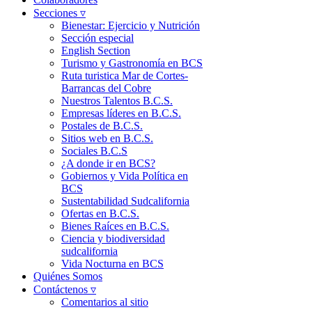
Secciones ▿
Bienestar: Ejercicio y Nutrición
Sección especial
English Section
Turismo y Gastronomía en BCS
Ruta turistica Mar de Cortes-
Barrancas del Cobre
Nuestros Talentos B.C.S.
Empresas líderes en B.C.S.
Postales de B.C.S.
Sitios web en B.C.S.
Sociales B.C.S
¿A donde ir en BCS?
Gobiernos y Vida Política en
BCS
Sustentabilidad Sudcalifornia
Ofertas en B.C.S.
Bienes Raíces en B.C.S.
Ciencia y biodiversidad
sudcalifornia
Vida Nocturna en BCS
Quiénes Somos
Contáctenos ▿
Comentarios al sitio