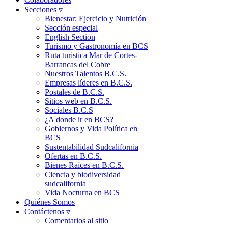
Secciones ▿
Bienestar: Ejercicio y Nutrición
Sección especial
English Section
Turismo y Gastronomía en BCS
Ruta turistica Mar de Cortes-
Barrancas del Cobre
Nuestros Talentos B.C.S.
Empresas líderes en B.C.S.
Postales de B.C.S.
Sitios web en B.C.S.
Sociales B.C.S
¿A donde ir en BCS?
Gobiernos y Vida Política en
BCS
Sustentabilidad Sudcalifornia
Ofertas en B.C.S.
Bienes Raíces en B.C.S.
Ciencia y biodiversidad
sudcalifornia
Vida Nocturna en BCS
Quiénes Somos
Contáctenos ▿
Comentarios al sitio