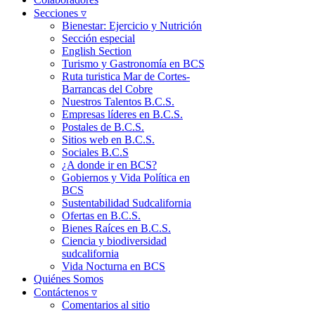
Secciones ▿
Bienestar: Ejercicio y Nutrición
Sección especial
English Section
Turismo y Gastronomía en BCS
Ruta turistica Mar de Cortes-
Barrancas del Cobre
Nuestros Talentos B.C.S.
Empresas líderes en B.C.S.
Postales de B.C.S.
Sitios web en B.C.S.
Sociales B.C.S
¿A donde ir en BCS?
Gobiernos y Vida Política en
BCS
Sustentabilidad Sudcalifornia
Ofertas en B.C.S.
Bienes Raíces en B.C.S.
Ciencia y biodiversidad
sudcalifornia
Vida Nocturna en BCS
Quiénes Somos
Contáctenos ▿
Comentarios al sitio