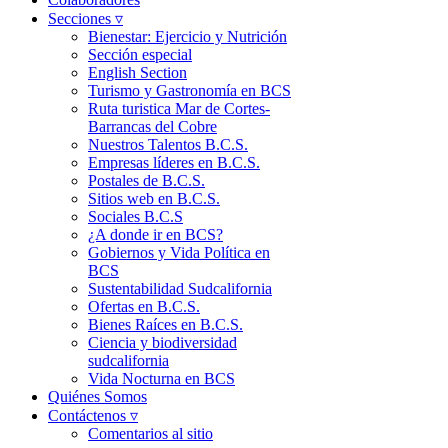
Secciones ▿
Bienestar: Ejercicio y Nutrición
Sección especial
English Section
Turismo y Gastronomía en BCS
Ruta turistica Mar de Cortes-
Barrancas del Cobre
Nuestros Talentos B.C.S.
Empresas líderes en B.C.S.
Postales de B.C.S.
Sitios web en B.C.S.
Sociales B.C.S
¿A donde ir en BCS?
Gobiernos y Vida Política en
BCS
Sustentabilidad Sudcalifornia
Ofertas en B.C.S.
Bienes Raíces en B.C.S.
Ciencia y biodiversidad
sudcalifornia
Vida Nocturna en BCS
Quiénes Somos
Contáctenos ▿
Comentarios al sitio