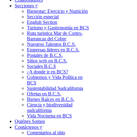
Secciones ▿
Bienestar: Ejercicio y Nutrición
Sección especial
English Section
Turismo y Gastronomía en BCS
Ruta turistica Mar de Cortes-
Barrancas del Cobre
Nuestros Talentos B.C.S.
Empresas líderes en B.C.S.
Postales de B.C.S.
Sitios web en B.C.S.
Sociales B.C.S
¿A donde ir en BCS?
Gobiernos y Vida Política en
BCS
Sustentabilidad Sudcalifornia
Ofertas en B.C.S.
Bienes Raíces en B.C.S.
Ciencia y biodiversidad
sudcalifornia
Vida Nocturna en BCS
Quiénes Somos
Contáctenos ▿
Comentarios al sitio