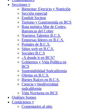
Secciones ▿
Bienestar: Ejercicio y Nutrición
Sección especial
English Section
Turismo y Gastronomía en BCS
Ruta turistica Mar de Cortes-
Barrancas del Cobre
Nuestros Talentos B.C.S.
Empresas líderes en B.C.S.
Postales de B.C.S.
Sitios web en B.C.S.
Sociales B.C.S
¿A donde ir en BCS?
Gobiernos y Vida Política en
BCS
Sustentabilidad Sudcalifornia
Ofertas en B.C.S.
Bienes Raíces en B.C.S.
Ciencia y biodiversidad
sudcalifornia
Vida Nocturna en BCS
Quiénes Somos
Contáctenos ▿
Comentarios al sitio