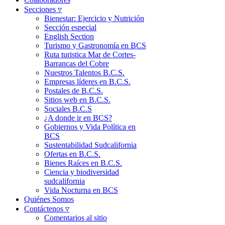
Secciones ▿
Bienestar: Ejercicio y Nutrición
Sección especial
English Section
Turismo y Gastronomía en BCS
Ruta turistica Mar de Cortes-
Barrancas del Cobre
Nuestros Talentos B.C.S.
Empresas líderes en B.C.S.
Postales de B.C.S.
Sitios web en B.C.S.
Sociales B.C.S
¿A donde ir en BCS?
Gobiernos y Vida Política en
BCS
Sustentabilidad Sudcalifornia
Ofertas en B.C.S.
Bienes Raíces en B.C.S.
Ciencia y biodiversidad
sudcalifornia
Vida Nocturna en BCS
Quiénes Somos
Contáctenos ▿
Comentarios al sitio