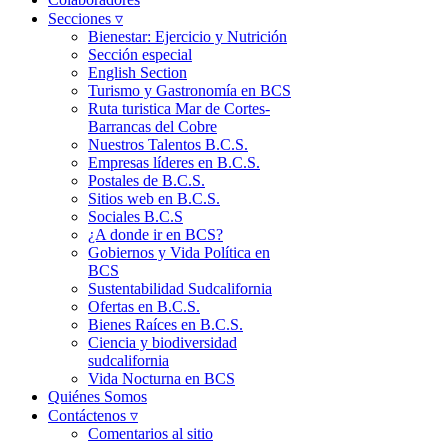
Secciones ▿
Bienestar: Ejercicio y Nutrición
Sección especial
English Section
Turismo y Gastronomía en BCS
Ruta turistica Mar de Cortes-
Barrancas del Cobre
Nuestros Talentos B.C.S.
Empresas líderes en B.C.S.
Postales de B.C.S.
Sitios web en B.C.S.
Sociales B.C.S
¿A donde ir en BCS?
Gobiernos y Vida Política en
BCS
Sustentabilidad Sudcalifornia
Ofertas en B.C.S.
Bienes Raíces en B.C.S.
Ciencia y biodiversidad
sudcalifornia
Vida Nocturna en BCS
Quiénes Somos
Contáctenos ▿
Comentarios al sitio