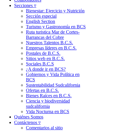
Secciones ▿
Bienestar: Ejercicio y Nutrición
Sección especial
English Section
Turismo y Gastronomía en BCS
Ruta turistica Mar de Cortes-
Barrancas del Cobre
Nuestros Talentos B.C.S.
Empresas líderes en B.C.S.
Postales de B.C.S.
Sitios web en B.C.S.
Sociales B.C.S
¿A donde ir en BCS?
Gobiernos y Vida Política en
BCS
Sustentabilidad Sudcalifornia
Ofertas en B.C.S.
Bienes Raíces en B.C.S.
Ciencia y biodiversidad
sudcalifornia
Vida Nocturna en BCS
Quiénes Somos
Contáctenos ▿
Comentarios al sitio