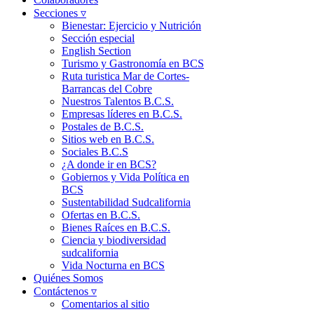
Secciones ▿
Bienestar: Ejercicio y Nutrición
Sección especial
English Section
Turismo y Gastronomía en BCS
Ruta turistica Mar de Cortes-
Barrancas del Cobre
Nuestros Talentos B.C.S.
Empresas líderes en B.C.S.
Postales de B.C.S.
Sitios web en B.C.S.
Sociales B.C.S
¿A donde ir en BCS?
Gobiernos y Vida Política en
BCS
Sustentabilidad Sudcalifornia
Ofertas en B.C.S.
Bienes Raíces en B.C.S.
Ciencia y biodiversidad
sudcalifornia
Vida Nocturna en BCS
Quiénes Somos
Contáctenos ▿
Comentarios al sitio