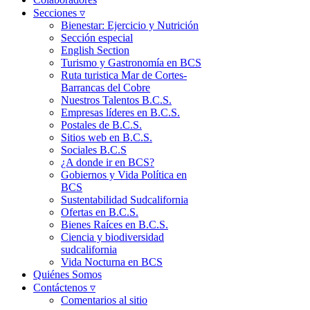
Secciones ▿
Bienestar: Ejercicio y Nutrición
Sección especial
English Section
Turismo y Gastronomía en BCS
Ruta turistica Mar de Cortes-
Barrancas del Cobre
Nuestros Talentos B.C.S.
Empresas líderes en B.C.S.
Postales de B.C.S.
Sitios web en B.C.S.
Sociales B.C.S
¿A donde ir en BCS?
Gobiernos y Vida Política en
BCS
Sustentabilidad Sudcalifornia
Ofertas en B.C.S.
Bienes Raíces en B.C.S.
Ciencia y biodiversidad
sudcalifornia
Vida Nocturna en BCS
Quiénes Somos
Contáctenos ▿
Comentarios al sitio