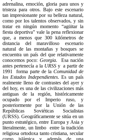
adrenalina, emoción, gloria para unos y
tristeza para otros. Bajo este escenario
tan impresionante por su belleza natural,
como por los talentos observados, y sin
tratar en ningún momento “agüitar la
fiesta deportiva” vale la pena reflexionar
que, a menos que 300 kilómetros de
distancia del maravilloso escenario
natural de las montañas y bosques se
encuentra un país del que relativamente
conocemos poco:
Georgia
. Esa nación
antes pertenecía a la
URSS
y a partir de
1991 forma parte de la
Comunidad de
los Estados Independientes
. Es un país
realmente lleno de contrastes del ayer y
del hoy, es una de las civilizaciones más
antiguas de la región, históricamente
ocupado por el Imperio ruso, y
posteriormente por la Unión de las
Repúblicas Soviéticas Socialistas
(URSS). Geográficamente se sitúa en un
punto estratégico, entre Europa y Asia y
literalmente, un limbo entre la tradición
religiosa ortodoxa tanto cristiana, secular
como islámica y además de una