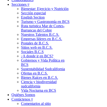
Secciones ▿
Bienestar: Ejercicio y Nutrición
Sección especial
English Section
Turismo y Gastronomía en BCS
Ruta turistica Mar de Cortes-
Barrancas del Cobre
Nuestros Talentos B.C.S.
Empresas líderes en B.C.S.
Postales de B.C.S.
Sitios web en B.C.S.
Sociales B.C.S
¿A donde ir en BCS?
Gobiernos y Vida Política en
BCS
Sustentabilidad Sudcalifornia
Ofertas en B.C.S.
Bienes Raíces en B.C.S.
Ciencia y biodiversidad
sudcalifornia
Vida Nocturna en BCS
Quiénes Somos
Contáctenos ▿
Comentarios al sitio