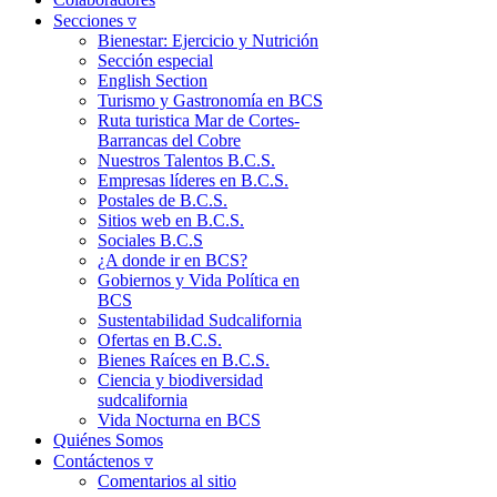
Secciones ▿
Bienestar: Ejercicio y Nutrición
Sección especial
English Section
Turismo y Gastronomía en BCS
Ruta turistica Mar de Cortes-
Barrancas del Cobre
Nuestros Talentos B.C.S.
Empresas líderes en B.C.S.
Postales de B.C.S.
Sitios web en B.C.S.
Sociales B.C.S
¿A donde ir en BCS?
Gobiernos y Vida Política en
BCS
Sustentabilidad Sudcalifornia
Ofertas en B.C.S.
Bienes Raíces en B.C.S.
Ciencia y biodiversidad
sudcalifornia
Vida Nocturna en BCS
Quiénes Somos
Contáctenos ▿
Comentarios al sitio