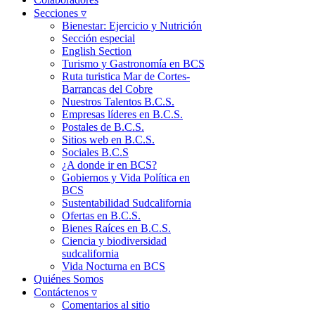
Secciones ▿
Bienestar: Ejercicio y Nutrición
Sección especial
English Section
Turismo y Gastronomía en BCS
Ruta turistica Mar de Cortes-
Barrancas del Cobre
Nuestros Talentos B.C.S.
Empresas líderes en B.C.S.
Postales de B.C.S.
Sitios web en B.C.S.
Sociales B.C.S
¿A donde ir en BCS?
Gobiernos y Vida Política en
BCS
Sustentabilidad Sudcalifornia
Ofertas en B.C.S.
Bienes Raíces en B.C.S.
Ciencia y biodiversidad
sudcalifornia
Vida Nocturna en BCS
Quiénes Somos
Contáctenos ▿
Comentarios al sitio