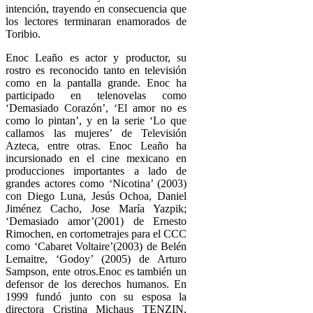
intención, trayendo en consecuencia que
los lectores terminaran enamorados de
Toribio.
Enoc Leaño es actor y productor, su
rostro es reconocido tanto en televisión
como en la pantalla grande. Enoc ha
participado en telenovelas como
‘Demasiado Corazón’, ‘El amor no es
como lo pintan’, y en la serie ‘Lo que
callamos las mujeres’ de Televisión
Azteca, entre otras. Enoc Leaño ha
incursionado en el cine mexicano en
producciones importantes a lado de
grandes actores como ‘Nicotina’ (2003)
con Diego Luna, Jesús Ochoa, Daniel
Jiménez Cacho, Jose María Yazpik;
‘Demasiado amor’(2001) de Ernesto
Rimochen, en cortometrajes para el CCC
como ‘Cabaret Voltaire’(2003) de Belén
Lemaitre, ‘Godoy’ (2005) de Arturo
Sampson, ente otros.Enoc es también un
defensor de los derechos humanos. En
1999 fundó junto con su esposa la
directora Cristina Michaus TENZIN,