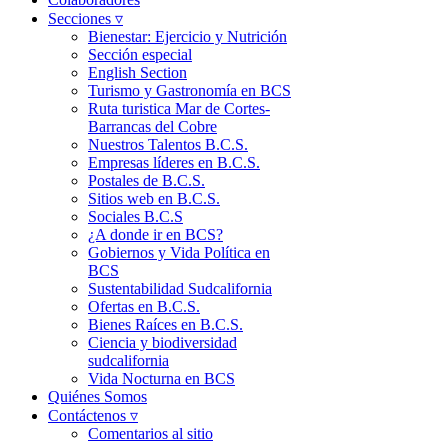
Secciones ▿
Bienestar: Ejercicio y Nutrición
Sección especial
English Section
Turismo y Gastronomía en BCS
Ruta turistica Mar de Cortes-
Barrancas del Cobre
Nuestros Talentos B.C.S.
Empresas líderes en B.C.S.
Postales de B.C.S.
Sitios web en B.C.S.
Sociales B.C.S
¿A donde ir en BCS?
Gobiernos y Vida Política en
BCS
Sustentabilidad Sudcalifornia
Ofertas en B.C.S.
Bienes Raíces en B.C.S.
Ciencia y biodiversidad
sudcalifornia
Vida Nocturna en BCS
Quiénes Somos
Contáctenos ▿
Comentarios al sitio