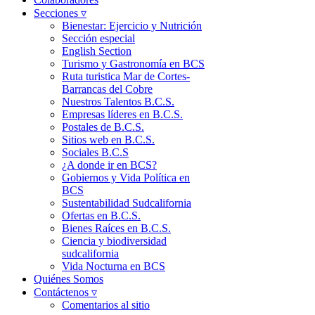
Secciones ▿
Bienestar: Ejercicio y Nutrición
Sección especial
English Section
Turismo y Gastronomía en BCS
Ruta turistica Mar de Cortes-
Barrancas del Cobre
Nuestros Talentos B.C.S.
Empresas líderes en B.C.S.
Postales de B.C.S.
Sitios web en B.C.S.
Sociales B.C.S
¿A donde ir en BCS?
Gobiernos y Vida Política en
BCS
Sustentabilidad Sudcalifornia
Ofertas en B.C.S.
Bienes Raíces en B.C.S.
Ciencia y biodiversidad
sudcalifornia
Vida Nocturna en BCS
Quiénes Somos
Contáctenos ▿
Comentarios al sitio