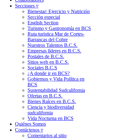
Secciones ▿
Bienestar: Ejercicio y Nutrición
Sección especial
English Section
Turismo y Gastronomía en BCS
Ruta turistica Mar de Cortes-
Barrancas del Cobre
Nuestros Talentos B.C.S.
Empresas líderes en B.C.S.
Postales de B.C.S.
Sitios web en B.C.S.
Sociales B.C.S
¿A donde ir en BCS?
Gobiernos y Vida Política en
BCS
Sustentabilidad Sudcalifornia
Ofertas en B.C.S.
Bienes Raíces en B.C.S.
Ciencia y biodiversidad
sudcalifornia
Vida Nocturna en BCS
Quiénes Somos
Contáctenos ▿
Comentarios al sitio