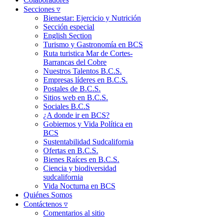
Secciones ▿
Bienestar: Ejercicio y Nutrición
Sección especial
English Section
Turismo y Gastronomía en BCS
Ruta turistica Mar de Cortes-
Barrancas del Cobre
Nuestros Talentos B.C.S.
Empresas líderes en B.C.S.
Postales de B.C.S.
Sitios web en B.C.S.
Sociales B.C.S
¿A donde ir en BCS?
Gobiernos y Vida Política en
BCS
Sustentabilidad Sudcalifornia
Ofertas en B.C.S.
Bienes Raíces en B.C.S.
Ciencia y biodiversidad
sudcalifornia
Vida Nocturna en BCS
Quiénes Somos
Contáctenos ▿
Comentarios al sitio