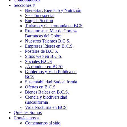
Secciones ▿
Bienestar: Ejercicio y Nutrición
Sección especial
English Section
Turismo y Gastronomía en BCS
Ruta turistica Mar de Cortes-
Barrancas del Cobre
Nuestros Talentos B.C.S.
Empresas líderes en B.C.S.
Postales de B.C.S.
Sitios web en B.C.S.
Sociales B.C.S
¿A donde ir en BCS?
Gobiernos y Vida Política en
BCS
Sustentabilidad Sudcalifornia
Ofertas en B.C.S.
Bienes Raíces en B.C.S.
Ciencia y biodiversidad
sudcalifornia
Vida Nocturna en BCS
Quiénes Somos
Contáctenos ▿
Comentarios al sitio