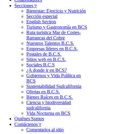
Secciones ▿
Bienestar: Ejercicio y Nutrición
Sección especial
English Section
Turismo y Gastronomía en BCS
Ruta turistica Mar de Cortes-
Barrancas del Cobre
Nuestros Talentos B.C.S.
Empresas líderes en B.C.S.
Postales de B.C.S.
Sitios web en B.C.S.
Sociales B.C.S
¿A donde ir en BCS?
Gobiernos y Vida Política en
BCS
Sustentabilidad Sudcalifornia
Ofertas en B.C.S.
Bienes Raíces en B.C.S.
Ciencia y biodiversidad
sudcalifornia
Vida Nocturna en BCS
Quiénes Somos
Contáctenos ▿
Comentarios al sitio