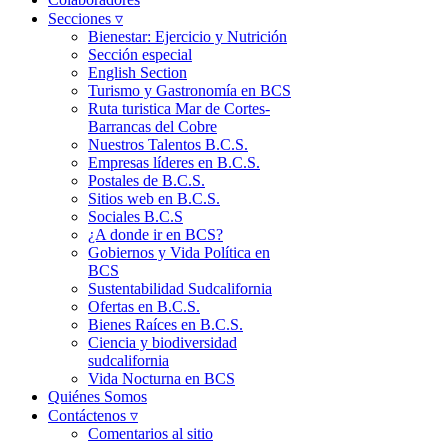
Secciones ▿
Bienestar: Ejercicio y Nutrición
Sección especial
English Section
Turismo y Gastronomía en BCS
Ruta turistica Mar de Cortes-
Barrancas del Cobre
Nuestros Talentos B.C.S.
Empresas líderes en B.C.S.
Postales de B.C.S.
Sitios web en B.C.S.
Sociales B.C.S
¿A donde ir en BCS?
Gobiernos y Vida Política en
BCS
Sustentabilidad Sudcalifornia
Ofertas en B.C.S.
Bienes Raíces en B.C.S.
Ciencia y biodiversidad
sudcalifornia
Vida Nocturna en BCS
Quiénes Somos
Contáctenos ▿
Comentarios al sitio