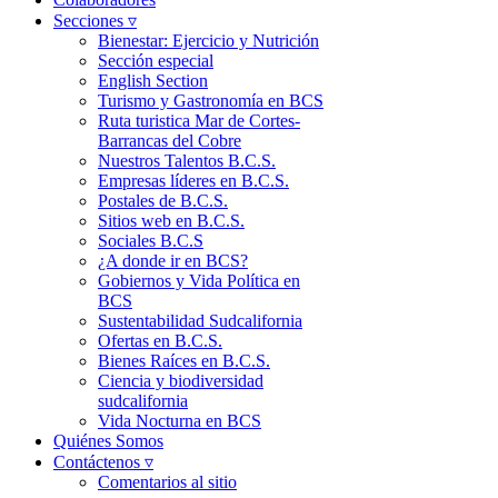
Secciones ▿
Bienestar: Ejercicio y Nutrición
Sección especial
English Section
Turismo y Gastronomía en BCS
Ruta turistica Mar de Cortes-
Barrancas del Cobre
Nuestros Talentos B.C.S.
Empresas líderes en B.C.S.
Postales de B.C.S.
Sitios web en B.C.S.
Sociales B.C.S
¿A donde ir en BCS?
Gobiernos y Vida Política en
BCS
Sustentabilidad Sudcalifornia
Ofertas en B.C.S.
Bienes Raíces en B.C.S.
Ciencia y biodiversidad
sudcalifornia
Vida Nocturna en BCS
Quiénes Somos
Contáctenos ▿
Comentarios al sitio