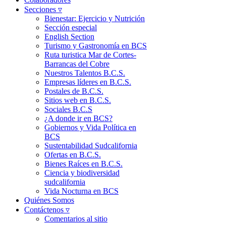
Secciones ▿
Bienestar: Ejercicio y Nutrición
Sección especial
English Section
Turismo y Gastronomía en BCS
Ruta turistica Mar de Cortes-
Barrancas del Cobre
Nuestros Talentos B.C.S.
Empresas líderes en B.C.S.
Postales de B.C.S.
Sitios web en B.C.S.
Sociales B.C.S
¿A donde ir en BCS?
Gobiernos y Vida Política en
BCS
Sustentabilidad Sudcalifornia
Ofertas en B.C.S.
Bienes Raíces en B.C.S.
Ciencia y biodiversidad
sudcalifornia
Vida Nocturna en BCS
Quiénes Somos
Contáctenos ▿
Comentarios al sitio