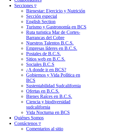
Secciones ▿
Bienestar: Ejercicio y Nutrición
Sección especial
English Section
Turismo y Gastronomía en BCS
Ruta turistica Mar de Cortes-
Barrancas del Cobre
Nuestros Talentos B.C.S.
Empresas líderes en B.C.S.
Postales de B.C.S.
Sitios web en B.C.S.
Sociales B.C.S
¿A donde ir en BCS?
Gobiernos y Vida Política en
BCS
Sustentabilidad Sudcalifornia
Ofertas en B.C.S.
Bienes Raíces en B.C.S.
Ciencia y biodiversidad
sudcalifornia
Vida Nocturna en BCS
Quiénes Somos
Contáctenos ▿
Comentarios al sitio