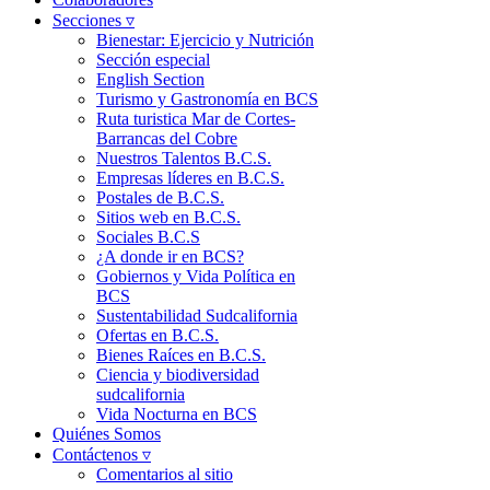
Secciones ▿
Bienestar: Ejercicio y Nutrición
Sección especial
English Section
Turismo y Gastronomía en BCS
Ruta turistica Mar de Cortes-
Barrancas del Cobre
Nuestros Talentos B.C.S.
Empresas líderes en B.C.S.
Postales de B.C.S.
Sitios web en B.C.S.
Sociales B.C.S
¿A donde ir en BCS?
Gobiernos y Vida Política en
BCS
Sustentabilidad Sudcalifornia
Ofertas en B.C.S.
Bienes Raíces en B.C.S.
Ciencia y biodiversidad
sudcalifornia
Vida Nocturna en BCS
Quiénes Somos
Contáctenos ▿
Comentarios al sitio