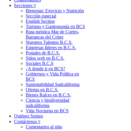
Secciones ▿
Bienestar: Ejercicio y Nutrición
Sección especial
English Section
Turismo y Gastronomía en BCS
Ruta turistica Mar de Cortes-
Barrancas del Cobre
Nuestros Talentos B.C.S.
Empresas líderes en B.C.S.
Postales de B.C.S.
Sitios web en B.C.S.
Sociales B.C.S
¿A donde ir en BCS?
Gobiernos y Vida Política en
BCS
Sustentabilidad Sudcalifornia
Ofertas en B.C.S.
Bienes Raíces en B.C.S.
Ciencia y biodiversidad
sudcalifornia
Vida Nocturna en BCS
Quiénes Somos
Contáctenos ▿
Comentarios al sitio