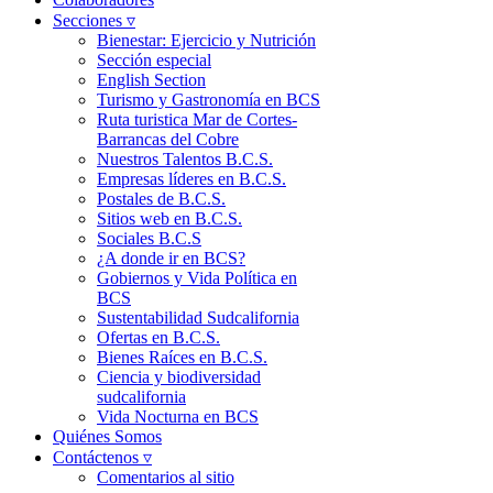
Secciones ▿
Bienestar: Ejercicio y Nutrición
Sección especial
English Section
Turismo y Gastronomía en BCS
Ruta turistica Mar de Cortes-
Barrancas del Cobre
Nuestros Talentos B.C.S.
Empresas líderes en B.C.S.
Postales de B.C.S.
Sitios web en B.C.S.
Sociales B.C.S
¿A donde ir en BCS?
Gobiernos y Vida Política en
BCS
Sustentabilidad Sudcalifornia
Ofertas en B.C.S.
Bienes Raíces en B.C.S.
Ciencia y biodiversidad
sudcalifornia
Vida Nocturna en BCS
Quiénes Somos
Contáctenos ▿
Comentarios al sitio