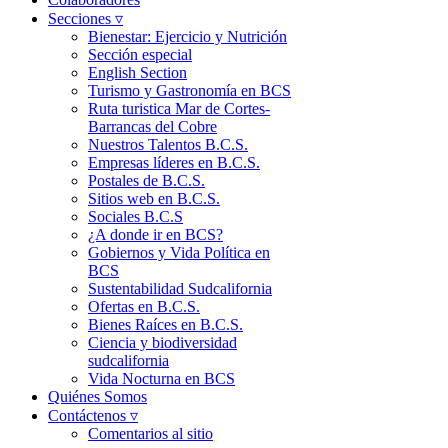
Secciones ▿
Bienestar: Ejercicio y Nutrición
Sección especial
English Section
Turismo y Gastronomía en BCS
Ruta turistica Mar de Cortes-
Barrancas del Cobre
Nuestros Talentos B.C.S.
Empresas líderes en B.C.S.
Postales de B.C.S.
Sitios web en B.C.S.
Sociales B.C.S
¿A donde ir en BCS?
Gobiernos y Vida Política en
BCS
Sustentabilidad Sudcalifornia
Ofertas en B.C.S.
Bienes Raíces en B.C.S.
Ciencia y biodiversidad
sudcalifornia
Vida Nocturna en BCS
Quiénes Somos
Contáctenos ▿
Comentarios al sitio