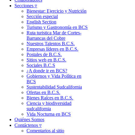
Secciones ▿
Bienestar: Ejercicio y Nutrición
Sección especial
English Section
Turismo y Gastronomía en BCS
Ruta turistica Mar de Cortes-
Barrancas del Cobre
Nuestros Talentos B.C.S.
Empresas líderes en B.C.S.
Postales de B.C.S.
Sitios web en B.C.S.
Sociales B.C.S
¿A donde ir en BCS?
Gobiernos y Vida Política en
BCS
Sustentabilidad Sudcalifornia
Ofertas en B.C.S.
Bienes Raíces en B.C.S.
Ciencia y biodiversidad
sudcalifornia
Vida Nocturna en BCS
Quiénes Somos
Contáctenos ▿
Comentarios al sitio