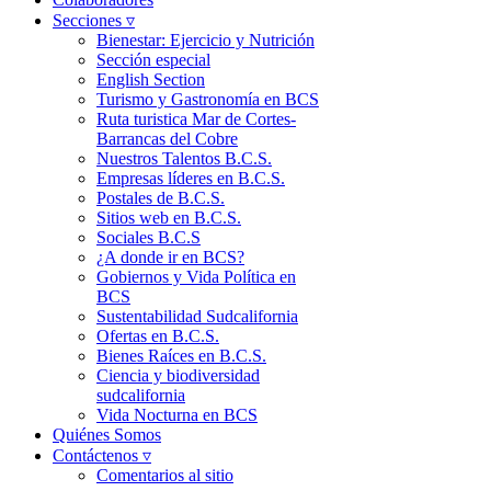
Secciones ▿
Bienestar: Ejercicio y Nutrición
Sección especial
English Section
Turismo y Gastronomía en BCS
Ruta turistica Mar de Cortes-
Barrancas del Cobre
Nuestros Talentos B.C.S.
Empresas líderes en B.C.S.
Postales de B.C.S.
Sitios web en B.C.S.
Sociales B.C.S
¿A donde ir en BCS?
Gobiernos y Vida Política en
BCS
Sustentabilidad Sudcalifornia
Ofertas en B.C.S.
Bienes Raíces en B.C.S.
Ciencia y biodiversidad
sudcalifornia
Vida Nocturna en BCS
Quiénes Somos
Contáctenos ▿
Comentarios al sitio